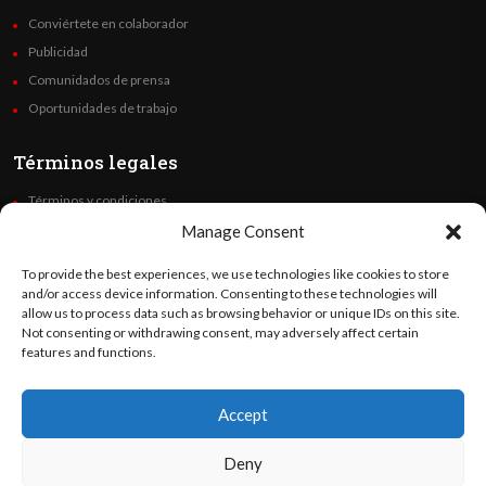
Conviértete en colaborador
Publicidad
Comunidados de prensa
Oportunidades de trabajo
Términos legales
Términos y condiciones
Política de privacidad
Manage Consent
Derechos de autor
To provide the best experiences, we use technologies like cookies to store
Code of Ethics
and/or access device information. Consenting to these technologies will
allow us to process data such as browsing behavior or unique IDs on this site.
Not consenting or withdrawing consent, may adversely affect certain
Síguenos
features and functions.
Accept
©
Orato
World Media 2026. Todos los derechos reservados..
Deny