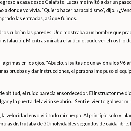
egreso a casa desde Calafate, Lucas me invitó a dar un pase
ano a donde yo vivía. “Quiero hacer paracaidismo”, dijo. «¿Ve
prado las entradas, así que fuimos.
adros cubrían las paredes. Uno mostraba a un hombre que pract
instalación. Mientras miraba el artículo, pude ver el rostro d
lágrimas en los ojos. “Abuelo, si saltas de un avión a los 96 a
as pruebas y dar instrucciones, el personal me puso el equipo
 altitud, el ruido parecía ensordecedor. El instructor me dio
gar y la puerta del avión se abrió. ¡Sentí el viento golpear mi 
 la velocidad envolvió todo mi cuerpo. Al principio solo vi 
mientras disfrutaba de 30 inolvidables segundos de caída libr