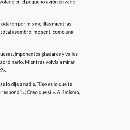
 volado en el pequeño avión privado
rodaron por mis mejillas mientras
on total asombro, me sentí como una
uesas, imponentes glaciares y valles
raordinario. Mientras volvía a mirar
?».
 lo dije a nadie. “Eso es lo que te
espondí: «¡Creo que sí!». Allí mismo,