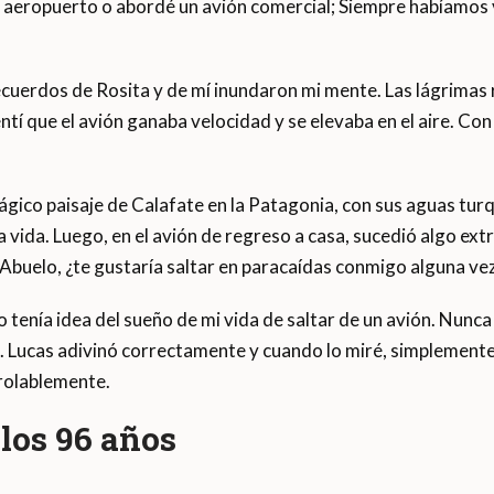
an aeropuerto o abordé un avión comercial; Siempre habíamos
ecuerdos de Rosita y de mí inundaron mi mente. Las lágrimas 
ntí que el avión ganaba velocidad y se elevaba en el aire. C
gico paisaje de Calafate en la Patagonia, con sus aguas turq
la vida. Luego, en el avión de regreso a casa, sucedió algo ext
 «Abuelo, ¿te gustaría saltar en paracaídas conmigo alguna vez
tenía idea del sueño de mi vida de saltar de un avión. Nunca se
 Lucas adivinó correctamente y cuando lo miré, simplemente r
trolablemente.
 los 96 años