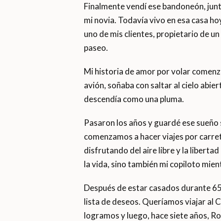
Finalmente vendí ese bandoneón, jun
mi novia. Todavía vivo en esa casa h
uno de mis clientes, propietario de un
paseo.
Mi historia de amor por volar comenzó
avión, soñaba con saltar al cielo abier
descendía como una pluma.
Pasaron los años y guardé ese sueño si
comenzamos a hacer viajes por carret
disfrutando del aire libre y la liberta
la vida, sino también mi copiloto mie
Después de estar casados ​​durante 65
lista de deseos. Queríamos viajar al C
logramos y luego, hace siete años, Ros