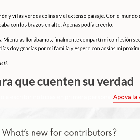
irón y vi las verdes colinas y el extenso paisaje. Con el mundo
eaba con los brazos en alto. Apenas podía creerlo.
s. Mientras llorábamos, finalmente compartí mi confesión sec
 días doy gracias por mi familia y espero con ansias mi próxi
sti.
ara que cuenten su verdad
o a escribir noticias en primera persona.
Apoya la