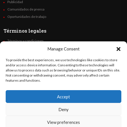
Publicidad
Comunidados de prensa
Oportunidades de trabajo
Términos legales
Términos y condiciones
Política de privacidad
Manage Consent
Derechos de autor
To provide the best experiences, we use technologies like cookies to store
Code of Ethics
and/or access device information. Consenting to these technologies will
allow us to process data such as browsing behavior or unique IDs on this site.
Not consenting or withdrawing consent, may adversely affect certain
Síguenos
features and functions.
Accept
©
Orato
World Media 2026. Todos los derechos reservados..
Deny
View preferences