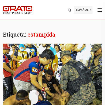
ESPAÑOL
Etiqueta:
estampida