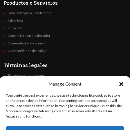
Productos o Servicios
Guía Orato para Freelancers
Advertise
Publicidad
Conviértete en colaborador
Comunidados de prensa
Oportunidades de trabajo
Términos legales
Términos y condiciones
Política de privacidad
Manage Consent
Derechos de autor
To provide the best experiences, we use technologies like cookies to store
Code of Ethics
and/or access device information. Consenting to these technologies will
allow us to process data such as browsing behavior or unique IDs on this site.
Not consenting or withdrawing consent, may adversely affect certain
Síguenos
features and functions.