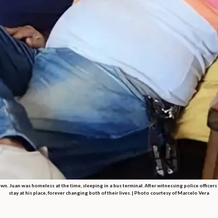
wn. Juan was homeless at the time, sleeping in a bus terminal. After witnessing police officers 
stay at his place, forever changing both of their lives. | Photo courtesy of Marcelo Vera