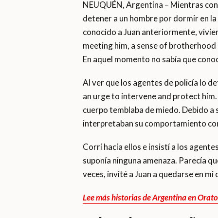
NEUQUÉN, Argentina – Mientras conduc
detener a un hombre por dormir en la c
conocido a Juan anteriormente, vivie
meeting him, a sense of brotherhood 
En aquel momento no sabía que conoce
Al ver que los agentes de policía lo 
an urge to intervene and protect him.
cuerpo temblaba de miedo. Debido a s
interpretaban su comportamiento co
Corrí hacia ellos e insistí a los agen
suponía ninguna amenaza. Parecía que
veces, invité a Juan a quedarse en mi 
Lee más historias de Argentina en Orat