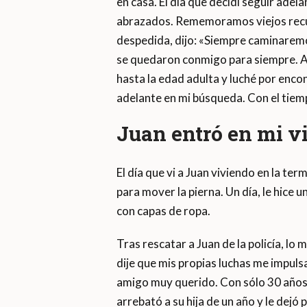
en casa. El día que decidí seguir adela
abrazados. Rememoramos viejos recu
despedida, dijo: «Siempre caminaremo
se quedaron conmigo para siempre. A
hasta la edad adulta y luché por enco
adelante en mi búsqueda. Con el tiemp
Juan entró en mi vi
El día que vi a Juan viviendo en la t
para mover la pierna. Un día, le hice u
con capas de ropa.
Tras rescatar a Juan de la policía, lo 
dije que mis propias luchas me impuls
amigo muy querido. Con sólo 30 años,
arrebató a su hija de un año y le dejó