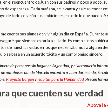
 en el reencuentro de Juan con sus padres y, poco a poco, su 
no de esperanza. Cada mañana, se levanta y sale a vender cosa
poyo de todo corazón sus ambiciones en todo lo que pueda. A
 cuenta sus planes de vivir algún día en España. Durante años
 Le aseguré que siempre estaría a su lado. Es como si nos hu
tos de nuestras vidas en los que necesitábamos a alguien 
nculo se basa en un acuerdo tácito y un compromiso sincero.
úmero de personas sin hogar en Argentina, y el aeropuerto inter
nal de autobuses donde Marcelo encontró a Juan durmiendo. Se cal
o el
Proyecto Borgen
y
Hábitat para la Humanidad
ofrecen forma
ara que cuenten su verdad
o a escribir noticias en primera persona.
Apoya la