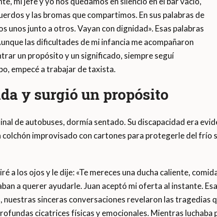
nte, mi jefe y yo nos quedamos en silencio en el bar vacío,
erdos y las bromas que compartimos. En sus palabras de
s unos junto a otros. Vayan con dignidad». Esas palabras
unque las dificultades de mi infancia me acompañaron
ntrar un propósito y un significado, siempre seguí
o, empecé a trabajar de taxista.
da y surgió un propósito
erminal de autobuses, dormía sentado. Su discapacidad era evi
n colchón improvisado con cartones para protegerle del frío sue
miré a los ojos y le dije: «Te mereces una ducha caliente, com
aban a querer ayudarle. Juan aceptó mi oferta al instante. Es
 nuestras sinceras conversaciones revelaron las tragedias q
 profundas cicatrices físicas y emocionales. Mientras luchaba p