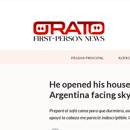
NOSOTROS
SUPPORT
CONTÁCTANOS
DONAR
PÁGINA PRINCIPAL
ACERC
ABOUT ORATO
He opened his house 
Argentina facing sk
Preparé el sofá cama para que durmiera, ase
apoyó la cabeza me pareció indescriptible. 