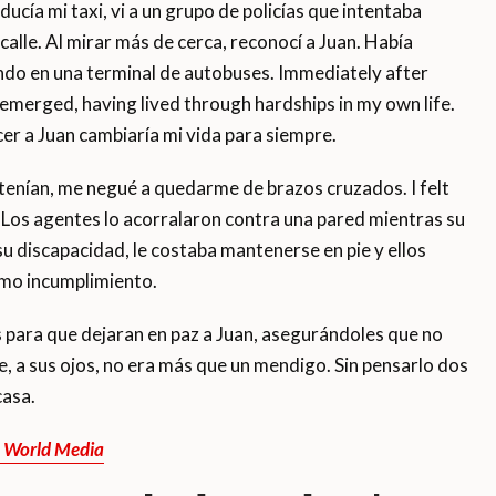
ía mi taxi, vi a un grupo de policías que intentaba
alle. Al mirar más de cerca, reconocí a Juan. Había
ndo en una terminal de autobuses. Immediately after
emerged, having lived through hardships in my own life.
r a Juan cambiaría mi vida para siempre.
detenían, me negué a quedarme de brazos cruzados. I felt
 Los agentes lo acorralaron contra una pared mientras su
u discapacidad, le costaba mantenerse en pie y ellos
mo incumplimiento.
tes para que dejaran en paz a Juan, asegurándoles que no
, a sus ojos, no era más que un mendigo. Sin pensarlo dos
casa.
o World Media