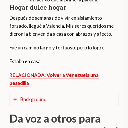
Hogar dulce hogar
Después de semanas de vivir en aislamiento
forzado, llegué a Valencia. Mis seres queridos me
dieron la bienvenida a casa con abrazos y afecto.
Fue un camino largo y tortuoso, pero lo logré.
Estaba en casa.
RELACIONADA: Volver a Venezuela una
pesadilla
Background
Da voz a otros para
Según cifras de la Dirección Nacional de
Migración de Argentina, el 2018 y el 2019