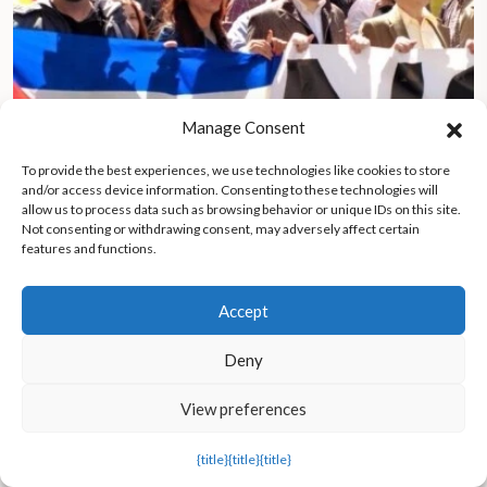
Manage Consent
To provide the best experiences, we use technologies like cookies to store
and/or access device information. Consenting to these technologies will
allow us to process data such as browsing behavior or unique IDs on this site.
Not consenting or withdrawing consent, may adversely affect certain
Iliana Hernández, prisionera de la policía cubana
features and functions.
Accept
Deny
View preferences
{title}
{title}
{title}