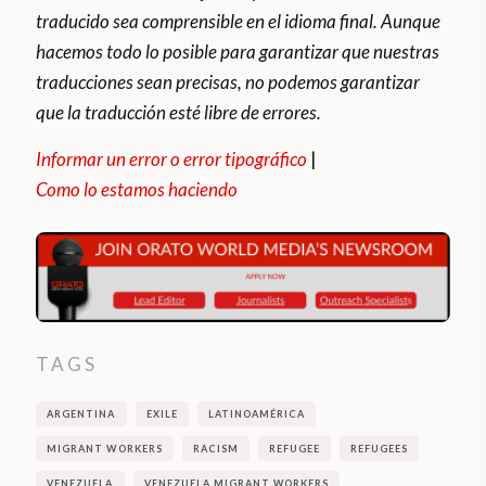
traducido sea comprensible en el idioma final. Aunque
más el 30% existente por cada dólar
hacemos todo lo posible para garantizar que nuestras
ahorrado. Esto incluía compras o pagos
traducciones sean precisas, no podemos garantizar
realizados con tarjetas de crédito en el
que la traducción esté libre de errores.
exterior.
Informar un error o error tipográfico
|
Como lo estamos haciendo
TAGS
ARGENTINA
EXILE
LATINOAMÉRICA
MIGRANT WORKERS
RACISM
REFUGEE
REFUGEES
VENEZUELA
VENEZUELA MIGRANT WORKERS