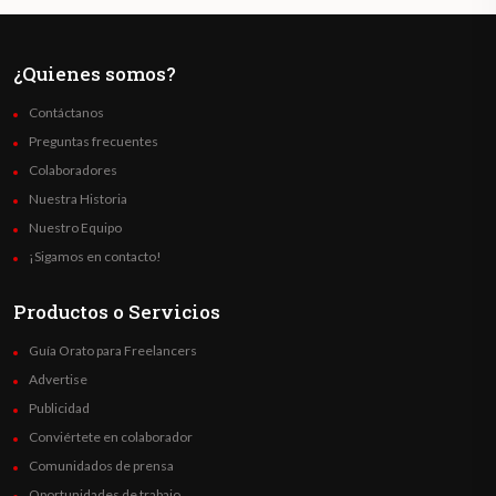
¿Quienes somos?
Contáctanos
Preguntas frecuentes
Colaboradores
Nuestra Historia
Nuestro Equipo
¡Sigamos en contacto!
Productos o Servicios
Guía Orato para Freelancers
Advertise
Publicidad
Conviértete en colaborador
Comunidados de prensa
Oportunidades de trabajo