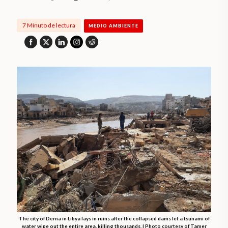
7 Minuto de lectura
MEDIO AMBIENTE
The city of Derna in Libya lays in ruins after the collapsed dams let a tsunami of
water wipe out the entire area, killing thousands. | Photo courtesy of Tamer