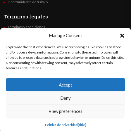
Oportunidades de trabajo
Términos legales
Términos y condiciones
Política de privacidad
Manage Consent
Derechos de autor
To provide the best experiences, we use technologies like cookies to store
Code of Ethics
and/or access device information. Consenting to these technologies will
allow us to process data such as browsing behavior or unique IDs on this site.
Not consenting or withdrawing consent, may adversely affect certain
Síguenos
features and functions.
Accept
©
Orato
World Media 2026. Todos los derechos reservados..
Deny
View preferences
English
(
Inglés
)
Español
Política de privacidad
{title}