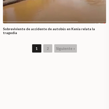
Sobreviviente de accidente de autobús en Kenia relata la
tragedia
1
2
Siguiente »