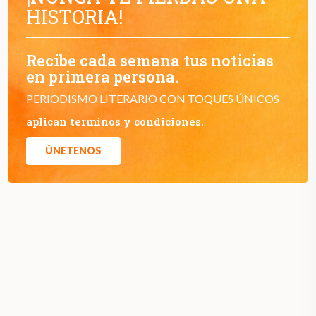
HISTORIA!
Recibe cada semana tus noticias
en primera persona.
PERIODISMO LITERARIO CON TOQUES ÚNICOS
aplican terminos y condiciones.
ÚNETENOS