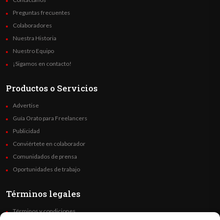
Preguntas frecuentes
Colaboradores
Nuestra Historia
Nuestro Equipo
¡Sigamos en contacto!
Productos o Servicios
Advertise
Guía Orato para Freelancers
Publicidad
Conviértete en colaborador
Comunidados de prensa
Oportunidades de trabajo
Términos legales
Términos y condiciones