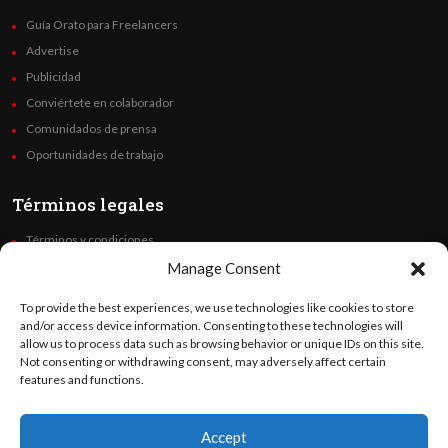
Guía Orato para Freelancers
Advertise
Publicidad
Conviértete en colaborador
Comunidados de prensa
Oportunidades de trabajo
Términos legales
Términos y condiciones
Política de privacidad
Manage Consent
Derechos de autor
To provide the best experiences, we use technologies like cookies to store
Code of Ethics
and/or access device information. Consenting to these technologies will
allow us to process data such as browsing behavior or unique IDs on this site.
Not consenting or withdrawing consent, may adversely affect certain
Síguenos
features and functions.
Accept