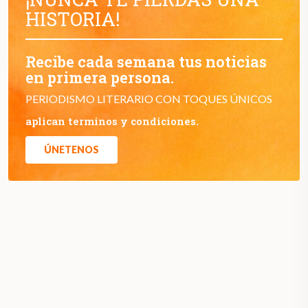
HISTORIA!
Recibe cada semana tus noticias
en primera persona.
PERIODISMO LITERARIO CON TOQUES ÚNICOS
aplican terminos y condiciones.
ÚNETENOS