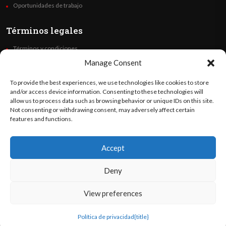
Oportunidades de trabajo
Términos legales
Términos y condiciones
Política de privacidad
Manage Consent
Derechos de autor
To provide the best experiences, we use technologies like cookies to store
Code of Ethics
and/or access device information. Consenting to these technologies will
allow us to process data such as browsing behavior or unique IDs on this site.
Not consenting or withdrawing consent, may adversely affect certain
Síguenos
features and functions.
Accept
©
Orato
World Media 2026. Todos los derechos reservados..
Deny
View preferences
English
(
Inglés
)
Español
Política de privacidad
{title}