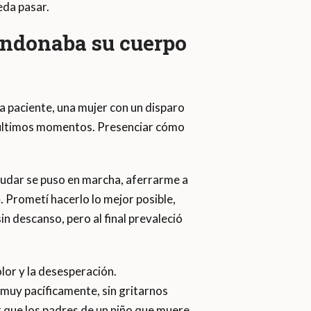
eda pasar.
andonaba su cuerpo
a paciente, una mujer con un disparo
us últimos momentos. Presenciar cómo
ayudar se puso en marcha, aferrarme a
. Prometí hacerlo lo mejor posible,
in descanso, pero al final prevaleció
olor y la desesperación.
uy pacíficamente, sin gritarnos
r que los padres de un niño que muere