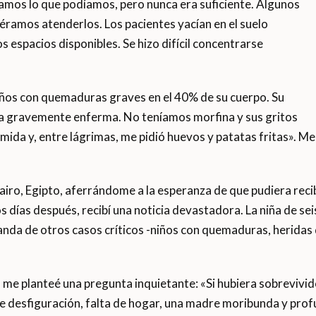
amos lo que podíamos, pero nunca era suficiente. Algunos
éramos atenderlos. Los pacientes yacían en el suelo
s espacios disponibles. Se hizo difícil concentrarse
s años con quemaduras graves en el 40% de su cuerpo. Su
a gravemente enferma. No teníamos morfina y sus gritos
mida y, entre lágrimas, me pidió huevos y patatas fritas». M
airo, Egipto, aferrándome a la esperanza de que pudiera reci
 días después, recibí una noticia devastadora. La niña de seis
da de otros casos críticos -niños con quemaduras, heridas 
, me planteé una pregunta inquietante: «Si hubiera sobrevivid
de desfiguración, falta de hogar, una madre moribunda y pr