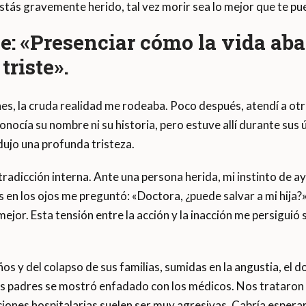
stás gravemente herido, tal vez morir sea lo mejor que te pu
e: «Presenciar cómo la vida ab
riste».
es, la cruda realidad me rodeaba. Poco después, atendí a otr
conocía su nombre ni su historia, pero estuve allí durante s
ujo una profunda tristeza.
radicción interna. Ante una persona herida, mi instinto de 
s en los ojos me preguntó: «Doctora, ¿puede salvar a mi hija?»
ejor. Esta tensión entre la acción y la inacción me persiguió s
os y del colapso de sus familias, sumidas en la angustia, el d
 padres se mostró enfadado con los médicos. Nos trataron m
ciones hospitalarias suelen ser muy agresivas. Cabría espera