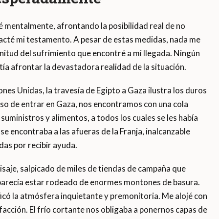
é mentalmente, afrontando la posibilidad real de no
dacté mi testamento. A pesar de estas medidas, nada me
tud del sufrimiento que encontré a mi llegada. Ningún
ía afrontar la devastadora realidad de la situación.
es Unidas, la travesía de Egipto a Gaza ilustra los duros
uso de entrar en Gaza, nos encontramos con una cola
uministros y alimentos, a todos los cuales se les había
 se encontraba a las afueras de la Franja, inalcanzable
as por recibir ayuda.
isaje, salpicado de miles de tiendas de campaña que
parecía estar rodeado de enormes montones de basura.
ficó la atmósfera inquietante y premonitoria. Me alojé con
facción. El frío cortante nos obligaba a ponernos capas de