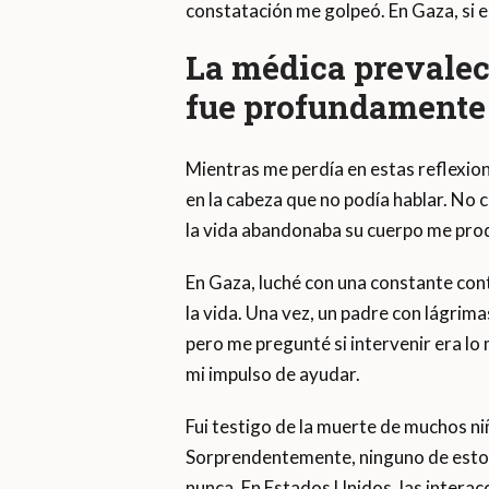
constatación me golpeó. En Gaza, si e
La médica prevalec
fue profundamente t
Mientras me perdía en estas reflexion
en la cabeza que no podía hablar. No 
la vida abandonaba su cuerpo me prod
En Gaza, luché con una constante cont
la vida. Una vez, un padre con lágrima
pero me pregunté si intervenir era lo m
mi impulso de ayudar.
Fui testigo de la muerte de muchos niñ
Sorprendentemente, ninguno de estos
nunca. En Estados Unidos, las interac