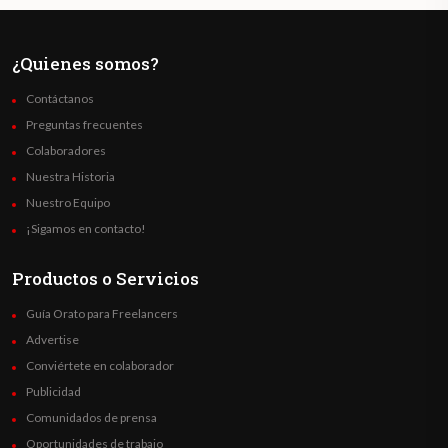
¿Quienes somos?
Contáctanos
Preguntas frecuentes
Colaboradores
Nuestra Historia
Nuestro Equipo
¡Sigamos en contacto!
Productos o Servicios
Guía Orato para Freelancers
Advertise
Conviértete en colaborador
Publicidad
Comunidados de prensa
Oportunidades de trabajo