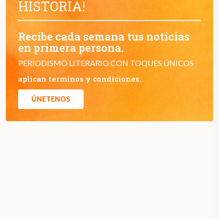
HISTORIA!
Recibe cada semana tus noticias
en primera persona.
PERIODISMO LITERARIO CON TOQUES ÚNICOS
aplican terminos y condiciones.
ÚNETENOS