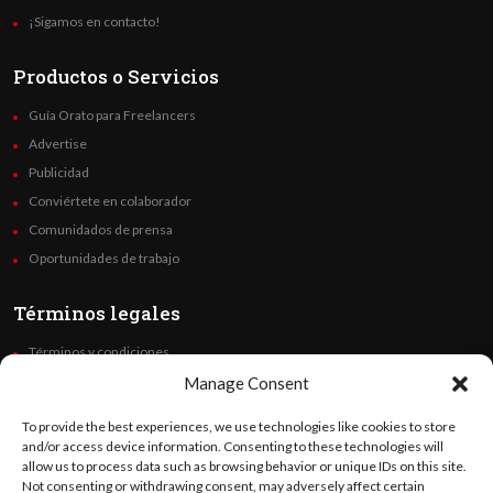
¡Sigamos en contacto!
Productos o Servicios
Guía Orato para Freelancers
Advertise
Publicidad
Conviértete en colaborador
Comunidados de prensa
Oportunidades de trabajo
Términos legales
Términos y condiciones
Política de privacidad
Manage Consent
Derechos de autor
To provide the best experiences, we use technologies like cookies to store
Code of Ethics
and/or access device information. Consenting to these technologies will
allow us to process data such as browsing behavior or unique IDs on this site.
Not consenting or withdrawing consent, may adversely affect certain
Síguenos