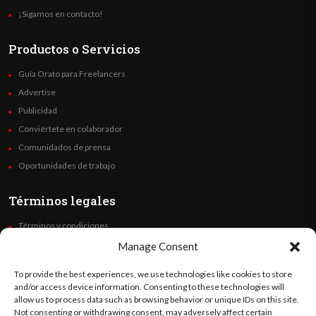
¡Sigamos en contacto!
Productos o Servicios
Guía Orato para Freelancers
Advertise
Publicidad
Conviértete en colaborador
Comunidados de prensa
Oportunidades de trabajo
Términos legales
Términos y condiciones
Política de privacidad
Manage Consent
Derechos de autor
To provide the best experiences, we use technologies like cookies to store
Code of Ethics
and/or access device information. Consenting to these technologies will
allow us to process data such as browsing behavior or unique IDs on this site.
Not consenting or withdrawing consent, may adversely affect certain
Síguenos