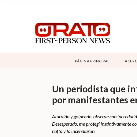
NOSOTROS
SUPPORT
CONTÁCTANOS
ABOUT ORATO
PÁGINA PRINCIPAL
ACERC
DONAR
Un periodista que in
por manifestantes e
Aturdido y golpeado, observé con incredulid
Desesperado, me protegí instintivamente con 
nafta y lo incendiaron.