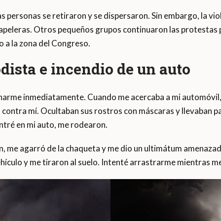
unas personas se retiraron y se dispersaron. Sin embargo, la v
peleras. Otros pequeños grupos continuaron las protestas p
o a la zona del Congreso.
dista e incendio de un auto
charme inmediatamente. Cuando me acercaba a mi automóvil, 
contra mí. Ocultaban sus rostros con máscaras y llevaban pal
entré en mi auto, me rodearon.
rón, me agarró de la chaqueta y me dio un ultimátum amenazad
hículo y me tiraron al suelo. Intenté arrastrarme mientras m