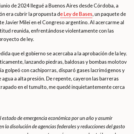
junio de 2024 llegué a Buenos Aires desde Córdoba, a
ón era cubrir la propuesta d
e Ley de Bases
, un paquete de
e Javier Milei en el Congreso argentino. Al acercarme al
ltitud reunida, enfrentándose violentamente con las
proyecto de ley.
edida que el gobierno se acercaba a la aprobación de la ley.
ticamente, lanzando piedras, baldosas y bombas molotov
olicía golpeó con cachiporras, disparó gases lacrimógenos y
agua a alta presión. De repente, cayeron las barreras
 Atrapado en el tumulto, me quedé inquietantemente cerca
el estado de emergencia económica por un año y asumir
n la disolución de agencias federales y reducciones del gasto