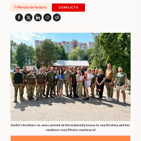
7 Minuto de lectura
CONFLICTO
Serhii's brothers-in-arms arrived at the maternity house to see Kristina and her
newborn son | Photo courtesy of