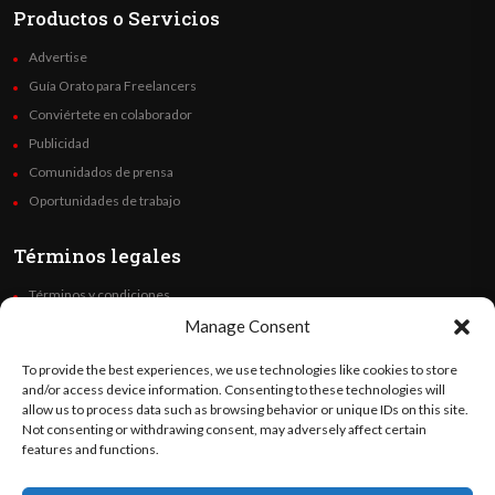
Productos o Servicios
Advertise
Guía Orato para Freelancers
Conviértete en colaborador
Publicidad
Comunidados de prensa
Oportunidades de trabajo
Términos legales
Términos y condiciones
Política de privacidad
Manage Consent
Derechos de autor
To provide the best experiences, we use technologies like cookies to store
Code of Ethics
and/or access device information. Consenting to these technologies will
allow us to process data such as browsing behavior or unique IDs on this site.
Not consenting or withdrawing consent, may adversely affect certain
Síguenos
features and functions.