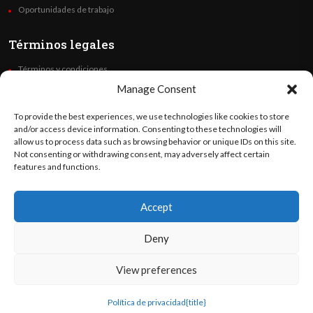
Oportunidades de trabajo
Términos legales
Términos y condiciones
Política de privacidad
Manage Consent
Derechos de autor
To provide the best experiences, we use technologies like cookies to store
Code of Ethics
and/or access device information. Consenting to these technologies will
allow us to process data such as browsing behavior or unique IDs on this site.
Not consenting or withdrawing consent, may adversely affect certain
Síguenos
features and functions.
Accept
©
Orato
World Media 2026. Todos los derechos reservados..
Deny
View preferences
English
(
Inglés
)
Español
Política de privacidad
{title}