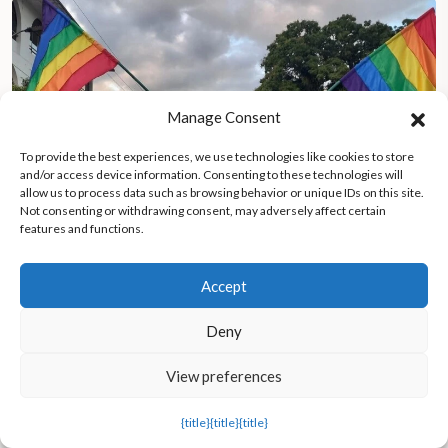
Manage Consent
To provide the best experiences, we use technologies like cookies to store
and/or access device information. Consenting to these technologies will
allow us to process data such as browsing behavior or unique IDs on this site.
Not consenting or withdrawing consent, may adversely affect certain
features and functions.
Accept
Deny
Los grupos armados amenazan con la «limpieza social» de las
personas trans en Colombia: una mujer detalla su lucha por
sobrevivir
View preferences
{title}
{title}
{title}