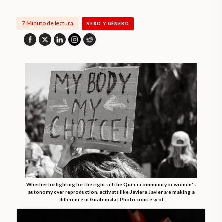
7 Minuto de lectura
SEXO Y GÉNERO
Whether for fighting for the rights of the Queer community or women's
autonomy over reproduction, activists like Javiera Javier are making a
difference in Guatemala | Photo courtesy of