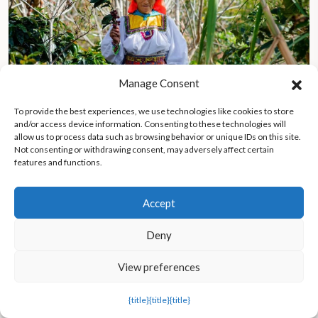
Manage Consent
To provide the best experiences, we use technologies like cookies to store
and/or access device information. Consenting to these technologies will
allow us to process data such as browsing behavior or unique IDs on this site.
Not consenting or withdrawing consent, may adversely affect certain
features and functions.
La marca peruana de café Café Femenino saca a las mujeres de
la pobreza y la sumisión
Accept
Deny
View preferences
{title}
{title}
{title}