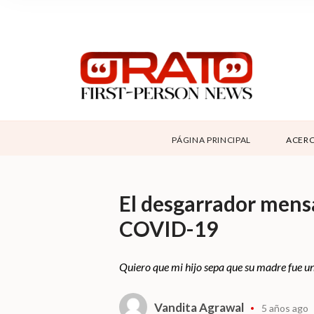
NOSOTROS
SUPPORT
CONTÁCTANOS
DONAR
PÁGINA PRINCIPAL
ACERC
ABOUT ORATO
El desgarrador mens
COVID-19
Quiero que mi hijo sepa que su madre fue una
Vandita Agrawal
5 años ago