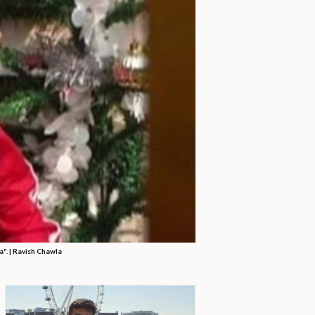
a". | Ravish Chawla