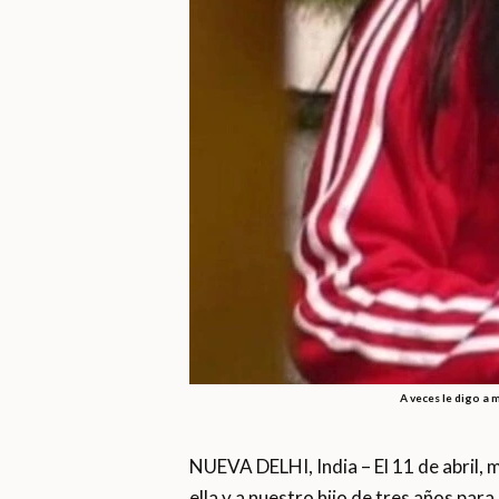
A veces le digo a 
NUEVA DELHI, India – El 11 de abril, m
ella y a nuestro hijo de tres años par