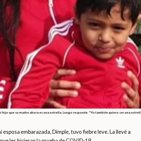
mi hijo que su madre ahora es una estrella. Luego responde: "Yo también quiero ser una estrell
i esposa embarazada, Dimple, tuvo fiebre leve. La llevé a
a que les hicieran la prueba de COVID-19.