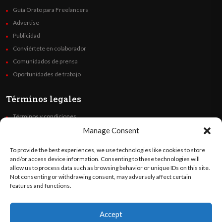
Guía Orato para Freelancers
Advertise
Publicidad
Conviértete en colaborador
Comunidados de prensa
Oportunidades de trabajo
Términos legales
Términos y condiciones
Política de privacidad
Manage Consent
Derechos de autor
To provide the best experiences, we use technologies like cookies to store
Code of Ethics
and/or access device information. Consenting to these technologies will
allow us to process data such as browsing behavior or unique IDs on this site.
Not consenting or withdrawing consent, may adversely affect certain
Síguenos
features and functions.
Accept