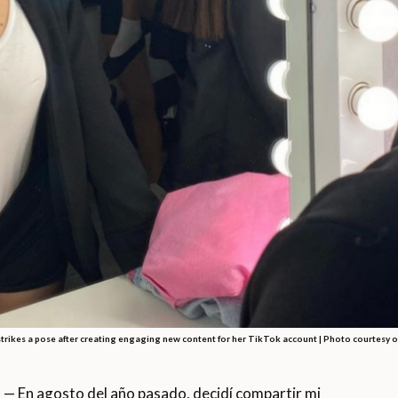
strikes a pose after creating engaging new content for her TikTok account | Photo courtesy o
En agosto del año pasado, decidí compartir mi