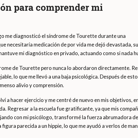
ión para comprender mi
ogo me diagnosticó el síndrome de Tourette durante una
que necesitaría medicación de por vida me dejó devastada, s
, mantuve mi diagnóstico en privado, actuando como si nada h
rome de Tourette pero nunca lo abordaron directamente. Rec
jable, lo que me llevó a una baja psicológica. Después de esto
inmenso alivio y comprensión.
olví a hacer ejercicio y me centré de nuevo en mis objetivos,
a. Regresar a la escuela fue gratificante, ya que mis comp
jando con mi psicólogo, transformé la fuerza abrumadora de 
a figura parecida a un hippie, lo que me ayudó a verlos de ma