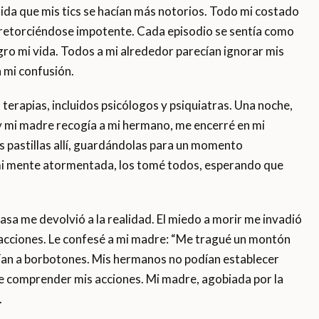
ida que mis tics se hacían más notorios. Todo mi costado
etorciéndose impotente. Cada episodio se sentía como
gro mi vida. Todos a mi alrededor parecían ignorar mis
n mi confusión.
erapias, incluidos psicólogos y psiquiatras. Una noche,
y mi madre recogía a mi hermano, me encerré en mi
s pastillas allí, guardándolas para un momento
i mente atormentada, los tomé todos, esperando que
asa me devolvió a la realidad. El miedo a morir me invadió
 acciones. Le confesé a mi madre: “Me tragué un montón
caían a borbotones. Mis hermanos no podían establecer
e comprender mis acciones. Mi madre, agobiada por la
.