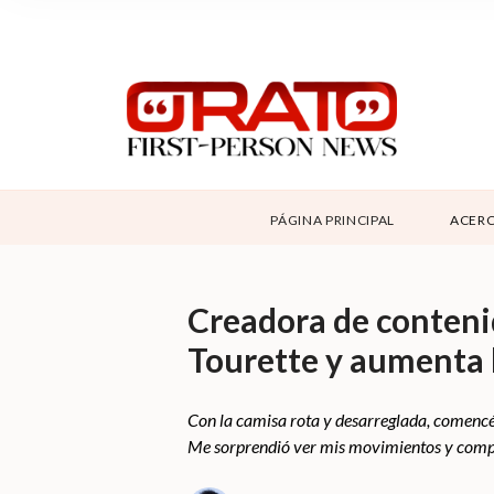
NOSOTROS
SUPPORT
CONTÁCTANOS
DONAR
PÁGINA PRINCIPAL
ACERC
ABOUT ORATO
Creadora de conteni
Tourette y aumenta l
Con la camisa rota y desarreglada, comencé a
Me sorprendió ver mis movimientos y compo