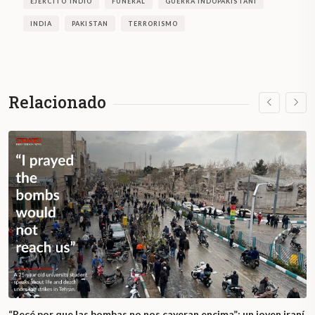
EJÉRCITO INDIO
FUNERAL
GUERRA INDOPAKISTANÍ
INDIA
PAKISTAN
TERRORISMO
Relacionado
“Recé por que las bombas no nos cayeran encima”: un joven iraní