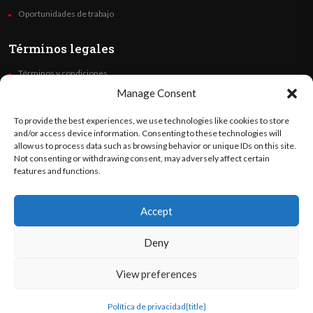
Oportunidades de trabajo
Términos legales
Términos y condiciones
Política de privacidad
Manage Consent
Derechos de autor
To provide the best experiences, we use technologies like cookies to store
Code of Ethics
and/or access device information. Consenting to these technologies will
allow us to process data such as browsing behavior or unique IDs on this site.
Not consenting or withdrawing consent, may adversely affect certain
Síguenos
features and functions.
Accept
©
Orato
World Media 2026. Todos los derechos reservados..
Deny
View preferences
English
(
Inglés
)
Español
Política de privacidad
{title}