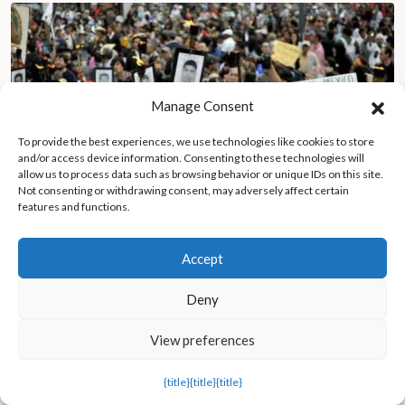
Manage Consent
To provide the best experiences, we use technologies like cookies to store
and/or access device information. Consenting to these technologies will
allow us to process data such as browsing behavior or unique IDs on this site.
Not consenting or withdrawing consent, may adversely affect certain
features and functions.
Accept
Deny
Una década después de la tragedia de Ayotzinapa, un
superviviente lucha por que se haga justicia mientras 43
View preferences
estudiantes siguen desaparecidos
{title}
{title}
{title}