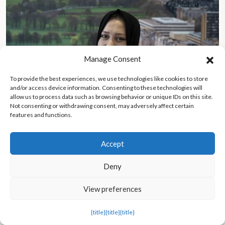
Manage Consent
To provide the best experiences, we use technologies like cookies to store
and/or access device information. Consenting to these technologies will
allow us to process data such as browsing behavior or unique IDs on this site.
Not consenting or withdrawing consent, may adversely affect certain
features and functions.
Accept
Tras dos años de reclusión domiciliaria, una mujer afgana huye
Deny
del régimen talibán y continúa sus estudios de medicina en
Escocia
View preferences
{title}
{title}
{title}