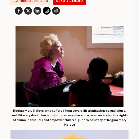
12 Minuto de lectura
SEXO Y GÉNERO
Regina Mary Ndlovu, who suffered from severe discrimination, sexual abuse,
and illiteracy due to her albinism, now uses her voice to advocate for the rights
of albino individuals and empower children. | Photo courtesy of Regina Mary
Ndlovu