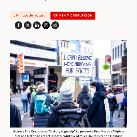
5 Minuto de lectura
CRIMEN Y CORRUPCIÓN
Actress Ella Cruz claims "history is gossip" to promote Pro-Marcos Filipino
film and historians react | Photo courtesy of Mika Baumesiter on Unplash