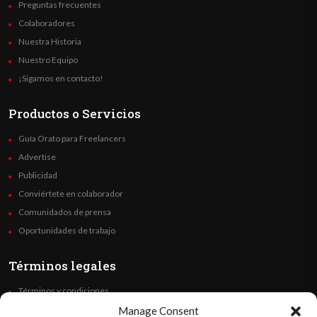
Preguntas frecuentes
Colaboradores
Nuestra Historia
Nuestro Equipo
¡Sigamos en contacto!
Productos o Servicios
Guía Orato para Freelancers
Advertise
Publicidad
Conviértete en colaborador
Comunidados de prensa
Oportunidades de trabajo
Términos legales
Términos y condiciones
Política de privacidad
Manage Consent