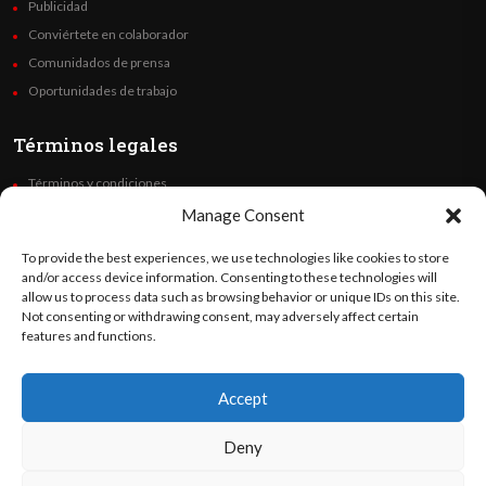
Publicidad
Conviértete en colaborador
Comunidados de prensa
Oportunidades de trabajo
Términos legales
Términos y condiciones
Política de privacidad
Manage Consent
Derechos de autor
To provide the best experiences, we use technologies like cookies to store
Code of Ethics
and/or access device information. Consenting to these technologies will
allow us to process data such as browsing behavior or unique IDs on this site.
Not consenting or withdrawing consent, may adversely affect certain
Síguenos
features and functions.
Accept
©
Orato
World Media 2026. Todos los derechos reservados..
Deny