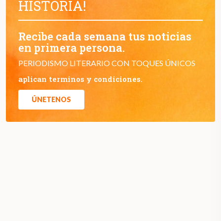
HISTORIA!
Recibe cada semana tus noticias
en primera persona.
PERIODISMO LITERARIO CON TOQUES ÚNICOS
aplican terminos y condiciones.
ÚNETENOS