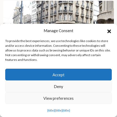
Manage Consent
To provide the best experiences, we use technologies like cookies to store
and/or access device information. Consenting to these technologies will
allow us to process data such as browsing behavior or unique IDs on this site.
Not consenting or withdrawing consent, may adversely affect certain
features and functions.
Accept
Deny
Los manifestantes soportan la violencia policial en Argentina en
medio de las protestas contra el veto presidencial a la subida
View preferences
de las pensiones
{title}
{title}
{title}