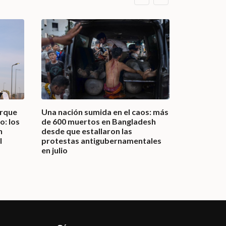
arque
Una nación sumida en el caos: más
La comuni
o: los
de 600 muertos en Bangladesh
de Chile c
n
desde que estallaron las
Tripantu» e
l
protestas antigubernamentales
invierno
en julio