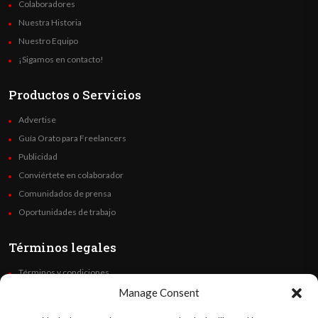
Colaboradores
Nuestra Historia
Nuestro Equipo
¡Sigamos en contacto!
Productos o Servicios
Advertise
Guía Orato para Freelancers
Publicidad
Conviértete en colaborador
Comunidados de prensa
Oportunidades de trabajo
Términos legales
Términos y condiciones
Política de privacidad
Manage Consent
Derechos de autor