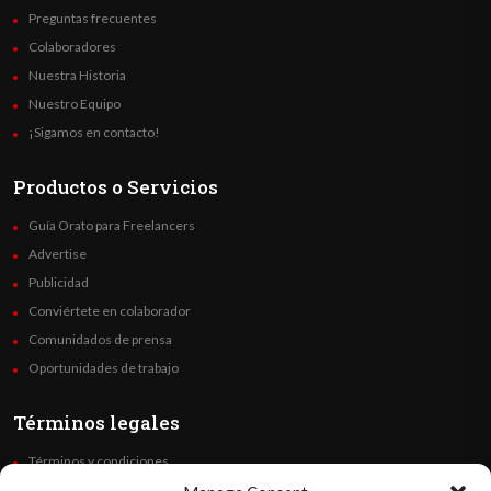
Preguntas frecuentes
Colaboradores
Nuestra Historia
Nuestro Equipo
¡Sigamos en contacto!
Productos o Servicios
Guía Orato para Freelancers
Advertise
Publicidad
Conviértete en colaborador
Comunidados de prensa
Oportunidades de trabajo
Términos legales
Términos y condiciones
Política de privacidad