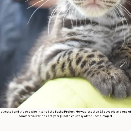
s treated and the one who inspired the Sacha Project. He was less than 15 days old and one of t
commercialization each year | Photo courtesy of the Sacha Project