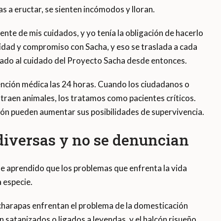
 a eructar, se sienten incómodos y lloran.
te de mis cuidados, y yo tenía la obligación de hacerlo
lidad y compromiso con Sacha, y eso se traslada a cada
sado al cuidado del Proyecto Sacha desde entonces.
ención médica las 24 horas. Cuando los ciudadanos o
traen animales, los tratamos como pacientes críticos.
ción pueden aumentar sus posibilidades de supervivencia.
iversas y no se denuncian
he aprendido que los problemas que enfrenta la vida
a especie.
charapas enfrentan el problema de la domesticación
n satanizados o ligados a leyendas, y el halcón risueño,