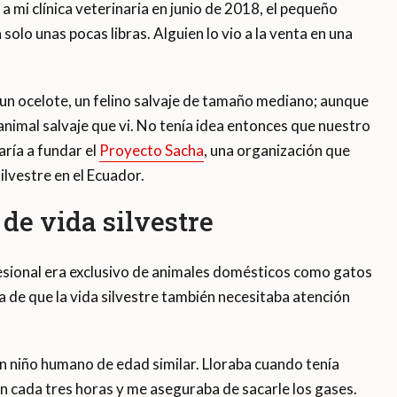
i clínica veterinaria en junio de 2018, el pequeño
 solo unas pocas libras. Alguien lo vio a la venta en una
 un ocelote, un felino salvaje de tamaño mediano; aunque
 animal salvaje que vi. No tenía idea entonces que nuestro
aría a fundar el
Proyecto Sacha
, una organización que
ilvestre en el Ecuador.
de vida silvestre
fesional era exclusivo de animales domésticos como gatos
a de que la vida silvestre también necesitaba atención
n niño humano de edad similar. Lloraba cuando tenía
n cada tres horas y me aseguraba de sacarle los gases.