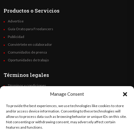
Productos o Servicios
Advertise
Guía Orato para Freelancers
Publicidad
Conviértete en colaborador
Comunidados de prensa
Oportunidades de trabajo
Términos legales
Términos y condiciones
Política de privacidad
Manage Consent
Derechos de autor
To provide the best experiences, we use technologies like cookies to store
Code of Ethics
and/or access device information. Consenting to these technologies will
allow us to process data such as browsing behavior or unique IDs on this site.
Not consenting or withdrawing consent, may adversely affect certain
Síguenos
features and functions.