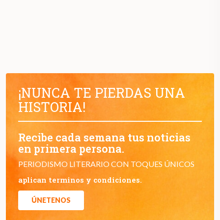
¡NUNCA TE PIERDAS UNA
HISTORIA!
Recibe cada semana tus noticias
en primera persona.
PERIODISMO LITERARIO CON TOQUES ÚNICOS
aplican terminos y condiciones.
ÚNETENOS