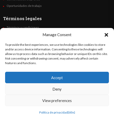
Oportunidades de trabajo
Términos legales
Términos y condiciones
Política de privacidad
Manage Consent
Derechos de autor
To provide the best experiences, we use technologies like cookies to store
Code of Ethics
and/or access device information. Consenting to these technologies will
allow us to process data such as browsing behavior or unique IDs on this site.
Not consenting or withdrawing consent, may adversely affect certain
Síguenos
features and functions.
Accept
©
Orato
World Media 2026. Todos los derechos reservados..
Deny
View preferences
English
(
Inglés
)
Español
Política de privacidad
{title}