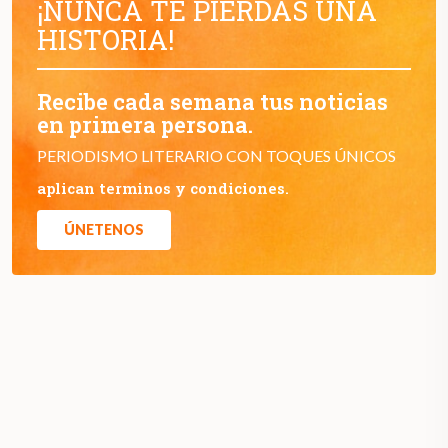
¡NUNCA TE PIERDAS UNA
HISTORIA!
Recibe cada semana tus noticias
en primera persona.
PERIODISMO LITERARIO CON TOQUES ÚNICOS
aplican terminos y condiciones.
ÚNETENOS