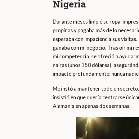
Nigeria
Durante meses limpié su ropa, impres
propinas y pagaba más de lo necesario.
esperaba con impaciencia sus visitas
ganaba con mi negocio. Tras oír mi r
mi competencia, se ofreció a ayudarm
nairas (unos 150 dólares), asegurándo
impactó profundamente; nunca nadie 
Me instó a mantener todo en secreto,
insistió en que quería centrarse úni
Alemania en apenas dos semanas.