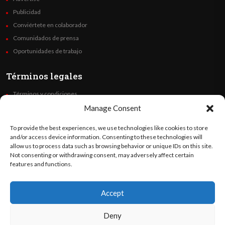
Publicidad
Conviértete en colaborador
Comunidados de prensa
Oportunidades de trabajo
Términos legales
Términos y condiciones
Política de privacidad
Manage Consent
Derechos de autor
To provide the best experiences, we use technologies like cookies to store
Code of Ethics
and/or access device information. Consenting to these technologies will
allow us to process data such as browsing behavior or unique IDs on this site.
Not consenting or withdrawing consent, may adversely affect certain
Síguenos
features and functions.
Accept
©
Orato
World Media 2026. Todos los derechos reservados..
Deny