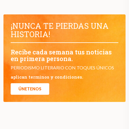
¡NUNCA TE PIERDAS UNA
HISTORIA!
Recibe cada semana tus noticias
en primera persona.
PERIODISMO LITERARIO CON TOQUES ÚNICOS
aplican terminos y condiciones.
ÚNETENOS