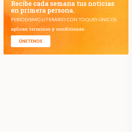
Recibe cada semana tus noticias
en primera persona.
PERIODISMO LITERARIO CON TOQUES ÚNICOS
aplican terminos y condiciones.
ÚNETENOS