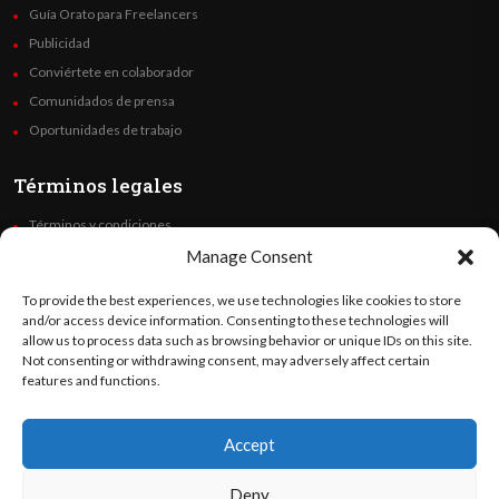
Guía Orato para Freelancers
Publicidad
Conviértete en colaborador
Comunidados de prensa
Oportunidades de trabajo
Términos legales
Términos y condiciones
Política de privacidad
Manage Consent
Derechos de autor
To provide the best experiences, we use technologies like cookies to store
Code of Ethics
and/or access device information. Consenting to these technologies will
allow us to process data such as browsing behavior or unique IDs on this site.
Not consenting or withdrawing consent, may adversely affect certain
Síguenos
features and functions.
Accept
©
Orato
World Media 2026. Todos los derechos reservados..
Deny