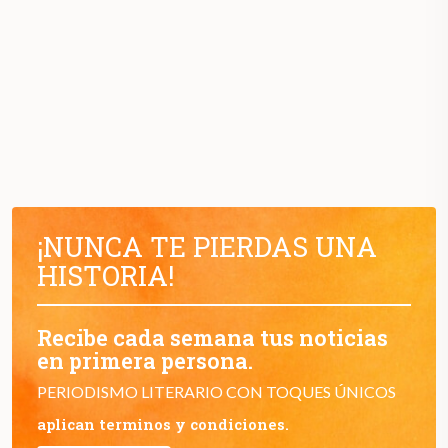
¡NUNCA TE PIERDAS UNA
HISTORIA!
Recibe cada semana tus noticias
en primera persona.
PERIODISMO LITERARIO CON TOQUES ÚNICOS
aplican terminos y condiciones.