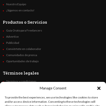
Nuestro Equipo
¡Sigamos en contacto!
Productos o Servicios
Guía Orato para Freelancers
Advertise
Publicidad
Conviértete en colaborador
Comunidados de prensa
Oportunidades de trabajo
Términos legales
Términos y condiciones
Política de privacidad
Manage Consent
Derechos de autor
To provide the best experiences, we use technologies like cookies to store
Code of Ethics
and/or access device information. Consenting to these technologies will
allow us to process data such as browsing behavior or unique IDs on this site.