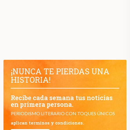
¡NUNCA TE PIERDAS UNA
HISTORIA!
Recibe cada semana tus noticias
en primera persona.
PERIODISMO LITERARIO CON TOQUES ÚNICOS
aplican terminos y condiciones.