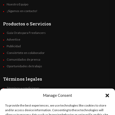
Nuestro Equipo
¡Sigamos en contacto!
Productos o Servicios
Guía Orato para Freelancers
Advertise
Publicidad
Conviértete en colaborador
Comunidados de prensa
Oportunidades de trabajo
Términos legales
Términos y condiciones
Política de privacidad
Manage Consent
Derechos de autor
To provide the best experiences, we use technologies like cookies to store
Code of Ethics
and/or access device information. Consenting to these technologies will
allow us to process data such as browsing behavior or unique IDs on this site.