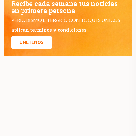
Recibe cada semana tus noticias
en primera persona.
PERIODISMO LITERARIO CON TOQUES ÚNICOS
aplican terminos y condiciones.
ÚNETENOS