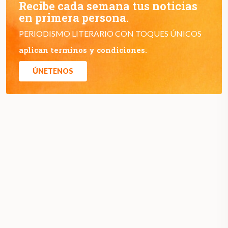
Recibe cada semana tus noticias
en primera persona.
PERIODISMO LITERARIO CON TOQUES ÚNICOS
aplican terminos y condiciones.
ÚNETENOS