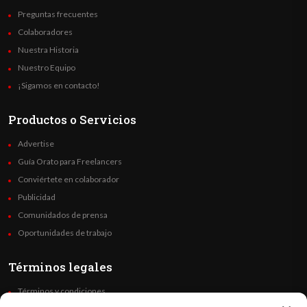
Preguntas frecuentes
Colaboradores
Nuestra Historia
Nuestro Equipo
¡Sigamos en contacto!
Productos o Servicios
Advertise
Guía Orato para Freelancers
Conviértete en colaborador
Publicidad
Comunidados de prensa
Oportunidades de trabajo
Términos legales
Términos y condiciones