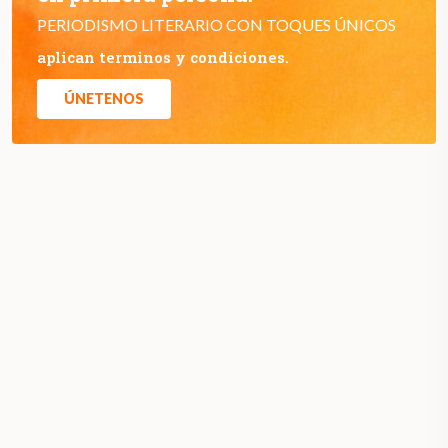
PERIODISMO LITERARIO CON TOQUES ÚNICOS
aplican terminos y condiciones.
ÚNETENOS