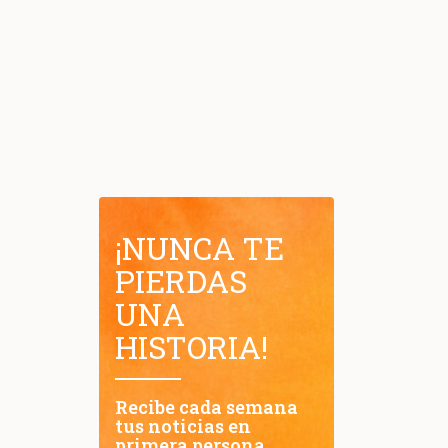
¡NUNCA TE
PIERDAS
UNA
HISTORIA!
Recibe cada semana
tus noticias en
primera persona.