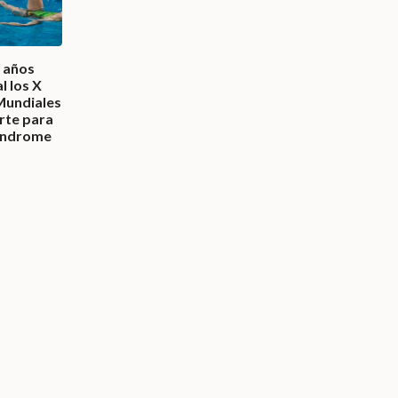
 años
l los X
undiales
rte para
índrome