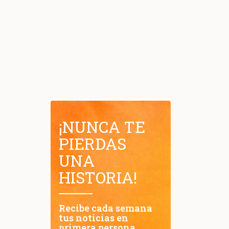
¡NUNCA TE
PIERDAS
UNA
HISTORIA!
Recibe cada semana
tus noticias en
primera persona.